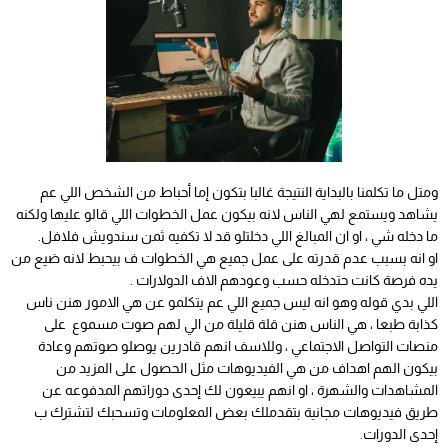
ومتل ما تكلمنا بالبداية النتيجة غالبا بتكون إما أحباط من الشخص اللي عم
يشاهد ويستمع لهي الناس لانه بيكون عمل الخطوات اللي قالو عليها ولكنه
ما دخله شي ، او ان المبالغ اللي دخلتلو قد لا تكفيه ثمن سندويش فلافل.
او انه بسبب عدم قدرته على عمل جميع هي الخطوات ف بيحبط لانه ضيع من
يده فرصة كانت حتدخله حسب وعودهم الاف الدولارات .
اللي بدي قوله وهو انه ليس جميع اللي عم يتكلمو عن هي الامور هنن ناس
كذابة طبعا ، هي الناس هنن قلة قليلة من الي لهم صوت مسموع
على
منصات التواصل الاجتماعي ، وللاسف انهم قادرين يوصلو صوتهم وعادة
بيكون الهم اهداف من هي الفيديوهات مثل الحصول على المزيد من
المشاهدات والشهرة ، او انهم يبيعون لك إحدى دوراتهم المدفوعه عن
طريق فيديوهات مجانية بتقدملك بعض المعلومات وتسحبك لتشترك ب
إحدى الدورات.