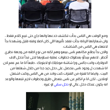
ومع الوقت هي الناس بدأت تنكشف خدعها وانها جاي حتى تبيع كلام فقط ،
وان شعاراتها الرنانة بدأت تفقد تأثيرها اللي كان اصلا وقته قليل وشهدنا بدأ
لانتهاء هي الناس من الشاشات.
والان بدأ يطلع مكانهم ناس بيبعو وهم لكنه من نوع اظنه من وجهة نظري
أخطر ، لانهم بيبدأو يعطوك خطوات عملية تساويها لحتى تبدأ تدخل الاف
الدولارات وانت جالس ورا شاشة موبايلك او لابتوبك ، طبعاً انا ما عم عمم لان
انا شهدت ل وجود ناس بتحصل على دخل جيد جدا من خلال شغلها من
البيت ، وايضا انا لفترة من الفترات كنت واحد من هي الناس وكنت اشتغل
اونلاين ، لكن انا م اتكلم عن ناس بتعطي طرق وخطوات لازم تتبعها والوعد
انه يكون عندك دخل عالي او
دخل سلبي
او غيره
.