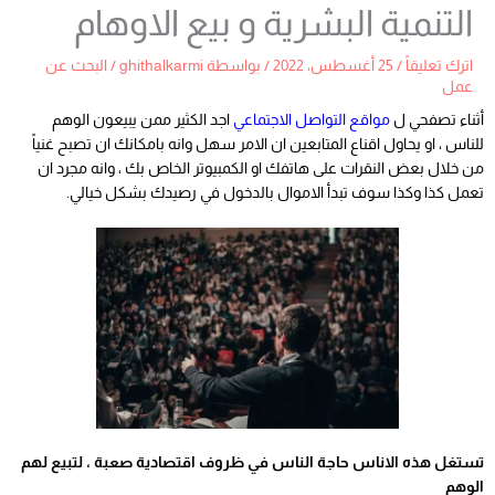
التنمية البشرية و بيع الاوهام
اترك تعليقاً
/
25 أغسطس، 2022
/ بواسطة
ghithalkarmi
/
البحث عن
عمل
أثناء تصفحي ل
مواقع التواصل الاجتماعي
اجد الكثير ممن يبيعون الوهم
للناس ، او يحاول اقناع المتابعين ان الامر سهل وانه بامكانك ان تصبح غنياً
من خلال بعض النقرات على هاتفك او الكمبيوتر الخاص بك ، وانه مجرد ان
تعمل كذا وكذا سوف تبدأ الاموال بالدخول في رصيدك بشكل خيالي.
تستغل هذه الاناس حاجة الناس في ظروف اقتصادية صعبة ، لتبيع لهم
الوهم