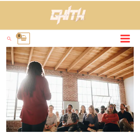
خطي
لى
لمحتوى
البحث