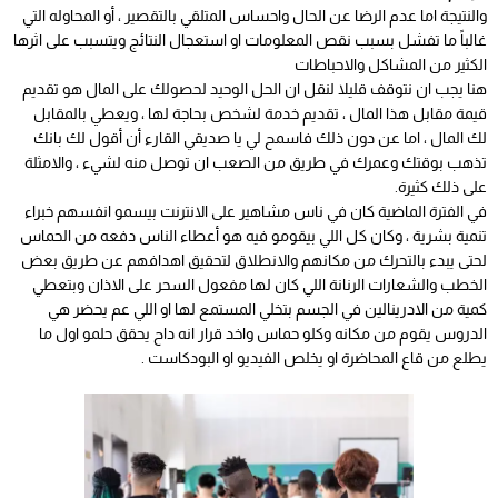
والنتيجة اما عدم الرضا عن الحال واحساس المتلقي بالتقصير ، أو المحاوله التي
غالباً ما تفشل بسبب نقص المعلومات او استعجال النتائج ويتسبب على اثرها
الكثير من المشاكل والاحباطات
هنا يجب ان نتوقف قليلا لنقل ان الحل الوحيد لحصولك على المال هو تقديم
قيمة مقابل هذا المال ، تقديم خدمة لشخص بحاجة لها ، ويعطي بالمقابل
لك المال ، اما عن دون ذلك فاسمح لي يا صديقي القارء أن أقول لك بانك
تذهب بوقتك وعمرك في طريق من الصعب ان توصل منه لشيء ، والامثلة
على ذلك كثيرة
.
في الفترة الماضية كان في ناس مشاهير على الانترنت بيسمو انفسهم خبراء
تنمية بشرية ، وكان كل اللي بيقومو فيه هو أعطاء الناس دفعه من الحماس
لحتى يبدء بالتحرك من مكانهم والانطلاق لتحقيق اهدافهم عن طريق بعض
الخطب والشعارات الرنانة اللي كان لها مفعول السحر على الاذان وبتعطي
كمية من الادرينالين في الجسم بتخلي المستمع لها او اللي عم يحضر هي
الدروس يقوم من مكانه وكلو حماس واخد قرار انه داح يحقق حلمو اول ما
يطلع من قاع المحاضرة او يخلص الفيديو او البودكاست
.