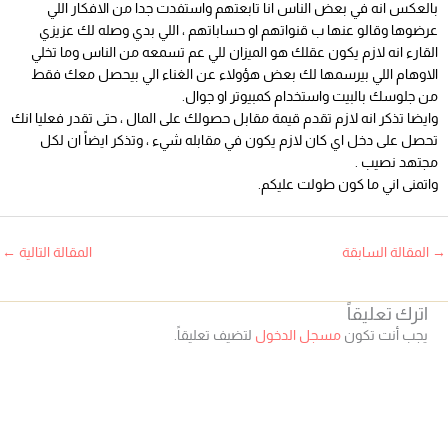
بالعكس انه في بعض الناس انا تابعتهم واستفدت جدا من الافكار اللي
عرضوها وقالو عنها ب قنواتهم او حساباتهم ، اللي بدي وصله لك عزيزي
القارء انه لازم يكون عقلك هو الميزان للي عم تسمعه من الناس وما تخلي
الاوهام اللي بيرسمها لك بعض هؤولاء عن الغناء الي بيحصل معك فقط
من جلوسك بالبيت واستخدام كمبيوتر او جوال.
وايضا تذكر انه لازم تقدم قيمة مقابل حصولك على المال ، حتى تقدر فعليا انك
تحصل على دخل اي كان لازم يكون في مقابله شيء ، وتذكر ايضاً ان لكل
مجتهد نصيب .
واتمنى اني ما كون طولت عليكم
.
→
المقالة السابقة
المقالة التالية
←
اترك تعليقاً
يجب أنت تكون
مسجل الدخول
لتضيف تعليقاً.