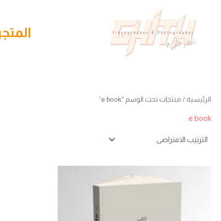
خطي
لى
المتجر
لمحتوى
الرئيسية
/ منتجات تحت الوسم “e book”
e book