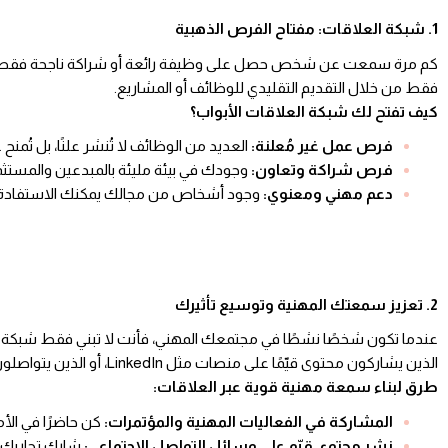
1. شبكة العلاقات: مفتاح الفرص الذهبية
كم مرة سمعت عن شخص حصل على وظيفة رائعة أو شراكة ناجحة فقط لأن
فقط من خلال التقديم التقليدي للوظائف أو المشاريع.
كيف تفتح لك شبكة العلاقات الأبواب؟
فرص عمل غير مُعلنة:
العديد من الوظائف لا تُنشر علنًا، بل تُمنح 
فرص شراكة وتعاون:
وجودك في بيئة مليئة بالمبدعين والمست
دعم مهني ومعنوي:
وجود أشخاص من مجالك يمكنك الاستفادة من 
2. تعزيز سمعتك المهنية وتوسيع تأثيرك
عندما تكون شخصًا نشطًا في مجتمعك المهني، فأنت لا تبني فقط شبكة مع
الذين يشاركون محتوى قيّمًا على منصات مثل LinkedIn، أو الذين يتواصلون معهم بشكل إيجابي.
طرق لبناء سمعة مهنية قوية عبر العلاقات:
المشاركة في الفعاليات المهنية والمؤتمرات:
كن حاضرًا في الأم
نشر محتوى قيّم على وسائل التواصل الاجتماعي:
شارك تجاربك ا