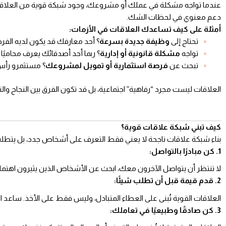
عندما تواجه مشكلة في عملك أو مشروعك، وجود شبكة قوية من العلاقات
دعم معنوي في لحظات الشك.
أمثلة على كيف تساعدك العلاقات في الأزمات:
تحتاج إلى
وظيفة جديدة بسرعة
؟ أحد معارفك قد يكون لديه الفر
تواجه
مشكلة قانونية أو إدارية
؟ ربما أحد أصدقائك يعرف محاميً
تبحث عن
فرصة استثمارية أو تمويل لمشروعك
؟ مستثمرو رأس 
العلاقات ليست مجرد “رفاهية” اجتماعية، بل قد تكون الفرق بين النجاح والت
كيف تبني شبكة علاقات قوية؟
بناء شبكة علاقات ناجحة لا يعني فقط التعرف على أشخاص جدد، بل يتطلب اس
1. كن مبادرًا بالتواصل:
لا تنتظر أن يتواصل الآخرون معك، ابحث عن الأشخاص الذين يثيرون اهت
2. قدم قيمة قبل أن تطلب شيئًا:
العلاقات القوية تُبنى على العطاء المتبادل، وليس فقط على الأخذ. ساعد ا
3. كن صادقًا وطبيعيًا في تعاملك: