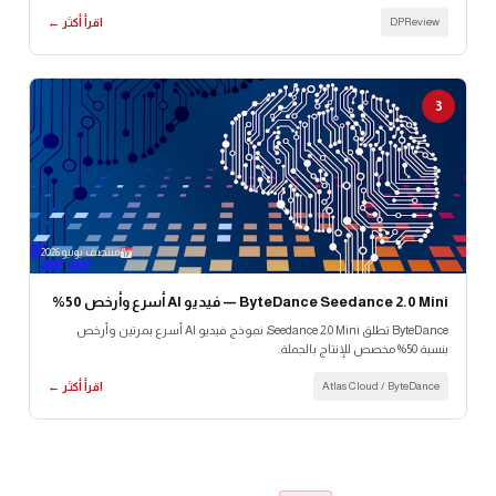
DPReview
اقرأ أكثر ←
3
منتصف يونيو 2026
ByteDance Seedance 2.0 Mini — فيديو AI أسرع وأرخص 50%
ByteDance تطلق Seedance 2.0 Mini، نموذج فيديو AI أسرع بمرتين وأرخص
بنسبة 50% مخصص للإنتاج بالجملة.
Atlas Cloud / ByteDance
اقرأ أكثر ←