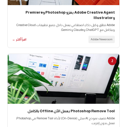
Adobe Creative Agent يغزو Photoshop وPremiere
وIllustrator
Adobe تطلق وكيل ذكاء اصطناعي يعمل داخل جميع تطبيقات Creative Cloud
ويتكامل مع ChatGPT وClaude وGemini.
Adobe Newsroom
اقرأ أكثر ←
2
15 يونيو 2026
Photoshop Remove Tool يعمل الآن Offline بالكامل
Adobe تضيف نموذج AI محلي (On-Device) لأداة Remove Tool في Photoshop،
تعمل بدون إنترنت.