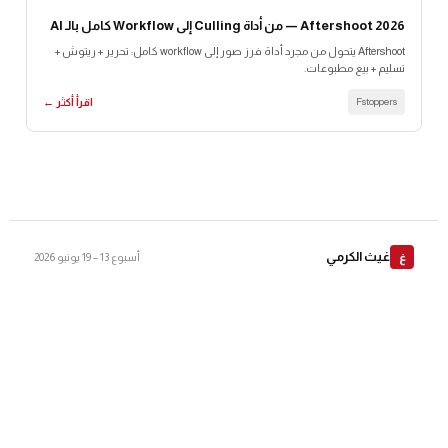
Aftershoot 2026 — من أداة Culling إلى Workflow كامل بالـ AI
Aftershoot يتحول من مجرد أداة فرز صور إلى workflow كامل: تحرير + ريتوش +
تسليم + بيع مطبوعات.
Fstoppers
اقرأ أكثر ←
غيث الكرمي
غ
أسبوع 13 – 19 يونيو 2026