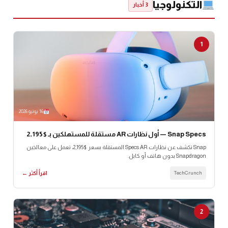
التكنولوجيا
3 أخبار
1
16 يونيو 2026
Snap Specs — أول نظارات AR مستقلة للمستهلكين بـ $2,195
Snap تكشف عن نظارات Specs AR المستقلة بسعر $2,195، تعمل على معالجَين
Snapdragon بدون هاتف أو كابل.
TechCrunch
اقرأ أكثر ←
2