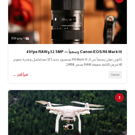
13 يونيو 2026
Canon EOS R6 Mark III رسمياً — 32.5MP و40fps RAW
كانون تعلن رسمياً عن الـ R6 Mark III بسنسور جديد 32.5 ميجابكسل وقدرة تصوير
40 فريم بالثانية بصيغة RAW بسعر $2,499.
Canon
اقرأ أكثر ←
3