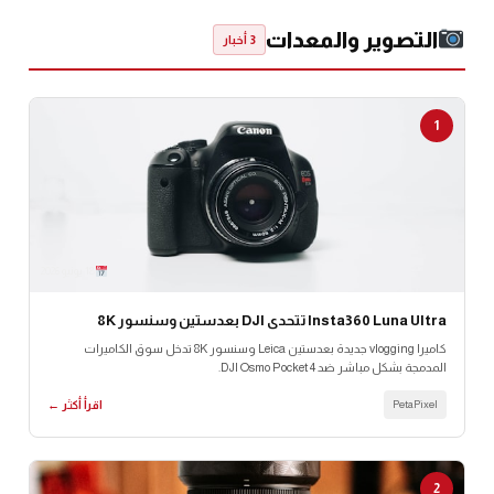
التصوير والمعدات
3 أخبار
1
18 يونيو 2026
Insta360 Luna Ultra تتحدى DJI بعدستين وسنسور 8K
كاميرا vlogging جديدة بعدستين Leica وسنسور 8K تدخل سوق الكاميرات
المدمجة بشكل مباشر ضد DJI Osmo Pocket 4.
PetaPixel
اقرأ أكثر ←
2