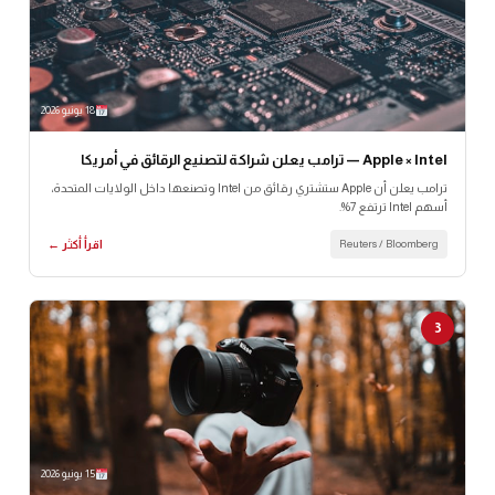
18 يونيو 2026
Apple × Intel — ترامب يعلن شراكة لتصنيع الرقائق في أمريكا
ترامب يعلن أن Apple ستشتري رقائق من Intel وتصنعها داخل الولايات المتحدة،
أسهم Intel ترتفع 7%.
Reuters / Bloomberg
اقرأ أكثر ←
3
15 يونيو 2026